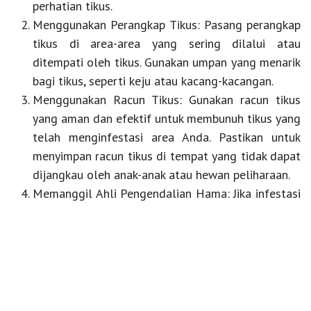
perhatian tikus.
Menggunakan Perangkap Tikus:
Pasang perangkap
tikus di area-area yang sering dilalui atau
ditempati oleh tikus. Gunakan umpan yang menarik
bagi tikus, seperti keju atau kacang-kacangan.
Menggunakan Racun Tikus:
Gunakan racun tikus
yang aman dan efektif untuk membunuh tikus yang
telah menginfestasi area Anda. Pastikan untuk
menyimpan racun tikus di tempat yang tidak dapat
dijangkau oleh anak-anak atau hewan peliharaan.
Memanggil Ahli Pengendalian Hama:
Jika infestasi
tikus terlalu parah atau sulit untuk dikendalikan,
segera hubungi ahli pengendalian hama
profesional untuk membantu mengatasi masalah
tersebut dengan cara yang aman dan efektif.
Dengan langkah-langkah pencegahan dan pembasmian