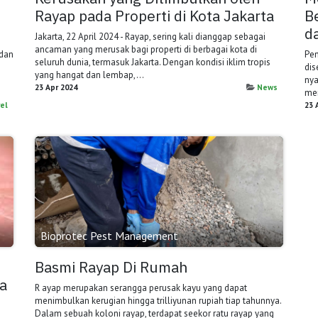
Rayap pada Properti di Kota Jakarta
B
d
Jakarta, 22 April 2024 - Rayap, sering kali dianggap sebagai
ancaman yang merusak bagi properti di berbagai kota di
 dan
Pen
seluruh dunia, termasuk Jakarta. Dengan kondisi iklim tropis
dis
yang hangat dan lembap,...
nya
23 Apr 2024
News
men
el
23 
Bioprotec Pest Management
Basmi Rayap Di Rumah
ra
R ayap merupakan serangga perusak kayu yang dapat
menimbulkan kerugian hingga trilliyunan rupiah tiap tahunnya.
Dalam sebuah koloni rayap, terdapat seekor ratu rayap yang