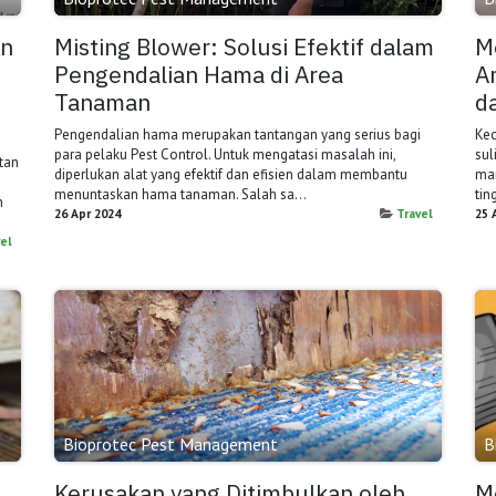
an
Misting Blower: Solusi Efektif dalam
M
Pengendalian Hama di Area
A
Tanaman
d
Pengendalian hama merupakan tantangan yang serius bagi
Kec
para pelaku Pest Control. Untuk mengatasi masalah ini,
sul
tan
diperlukan alat yang efektif dan efisien dalam membantu
man
menuntaskan hama tanaman. Salah sa...
tin
n
26 Apr 2024
Travel
25 
el
Bioprotec Pest Management
B
Kerusakan yang Ditimbulkan oleh
M