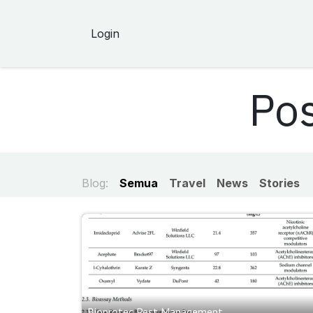
Skip ke Konten
Login
Pos
Blog:
Semua
Travel
News
Stories
Bioprotec Pest Management