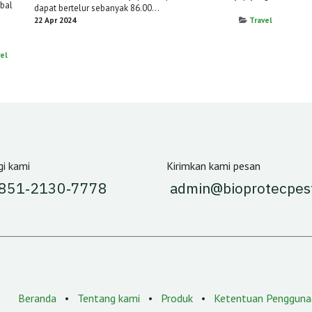
obal
dapat bertelur sebanyak 86.00...
22 Apr 2024
Travel
el
i kami
Kirimkan kami pesan
 851‑2130‑7778‬
admin@bioprotecpes
Beranda
•
Tentang kami
•
Produk
•
Ketentuan Pengguna